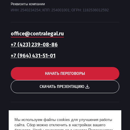
Реквизиты компании
ИНН: 2540234254; КПП: 254001001; ОГРН: 1182536012592
office@contralegal.ru
+7 (423) 239-08-86
+7 (964) 431-51-01
НАЧАТЬ ПЕРЕГОВОРЫ
СКАЧАТЬ ПРЕЗЕНТАЦИЮ
Гонорарная политика
Мы используем файлы cookies для улучшения работы
Пользовательское соглашение
сайта. Сбор можно отключить в настройках вашего
Политика конфиденциальности