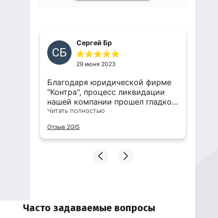
Сергей Бр
СБ
29 июня 2023
Благодаря юридической фирме
Бе
ка,
"Контра", процесс ликвидации
«C
нашей компании прошел гладко
вы
и без лишних затруднений. Все
Читать полностью
ко
Чи
е
этапы были выполнены в срок, а
от
Отзыв 2GIS
Отз
ё на
наши интересы эффективно
юр
защищены!
ко
пр
от
по
Но
ув
мо
Часто задаваемые вопросы
вз