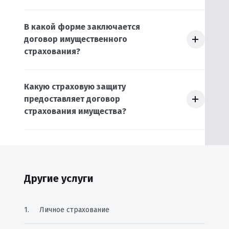
ра
бы
во
В какой форме заключается
ка
договор имущественного
су
страхования?
эт
ме
пр
че
Какую страховую защиту
ре
предоставляет договор
страхования имущества?
Другие услуги
Личное страхование