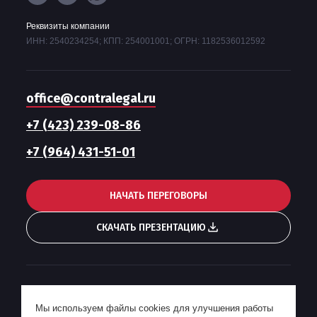
Реквизиты компании
ИНН: 2540234254; КПП: 254001001; ОГРН: 1182536012592
office@contralegal.ru
+7 (423) 239-08-86
+7 (964) 431-51-01
НАЧАТЬ ПЕРЕГОВОРЫ
СКАЧАТЬ ПРЕЗЕНТАЦИЮ
Гонорарная политика
Мы используем файлы cookies для улучшения работы
Пользовательское соглашение