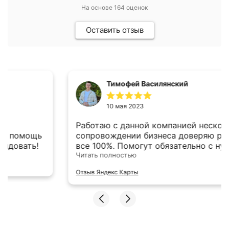
На основе
164
оценок
Оставить отзыв
Тимофей Василянский
10 мая 2023
Работаю с данной компанией несколько лет. В
сопровождении бизнеса доверяю ребятам на
все 100%. Помогут обязательно с нужными
документами, оформят и так далее. Свой
Читать полностью
профессионализм уже доказывали
Отзыв Яндекс Карты
неоднократно, а юридическая помощь
периодически требуется, лучше доверить это
профессионалам.