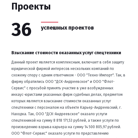
Проекты
36
успешных проектов
Взыскание стоимости оказанных услуг спецтехники
Учре
субъ
о
Данный проект является комплексным, включает в себя защиту
).
юридической фирмой интересов нескольких компаний по
ЮФ «К
схожему спору с одним ответчиком - ООО "Техно-Импорт". Так, в
регис
фирму обратились ООО "ДСК-Андреевское" и ООО "Флот-
субъе
Сервис" с просьбой принять участие в уже возбужденных
Ком
инхаус-юристами указанных фирм судебных делах, предметом
которых является взыскание стоимости оказанных услуг
спецтехники с персоналом на объекте Карьер-Андреевский, г.
Находка. Так, ООО "ДСК-Андреевское" оказало услуги
спецтехникой на сумму 8 818 171,53 рублей, а также услуги по
произведению взрыва карьера на сумму 14 500 805,97 рублей.
ООО "Флот-Сервис" оказало услуги по представлению