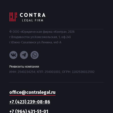
© ООО «Юридическая фирма «Контра», 2026
г.Владивосток ул.Комсомольская, 1, оф.245
г.Южно-Сахалинск ул.Ленина, 440-А
Реквизиты компании
ИНН: 2540234254; КПП: 254001001; ОГРН: 1182536012592
office@contralegal.ru
+7 (423) 239-08-86