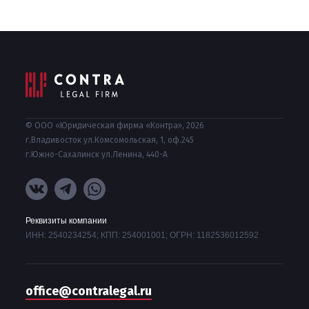
© ООО «Юридическая фирма «Контра», 2026
г.Владивосток ул.Комсомольская, 1, оф.245
г.Южно-Сахалинск ул.Ленина, 440-А
Реквизиты компании
ИНН: 2540234254; КПП: 254001001; ОГРН: 1182536012592
office@contralegal.ru