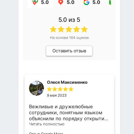
5.0
5.0
5.0
5.0
5.0
из 5
На основе
164
оценок
Оставить отзыв
Олеся Максименко
9 мая 2023
ем с
Вежливые и дружелюбные
Оч
й на
сотрудники, понятным языком
эт
е 5
объяснили по порядку открытия
ре
компании, пакету документов,
Читать полностью
по
Чи
помогли с регистрацией. Не
бе
Отзыв Google Maps
Отз