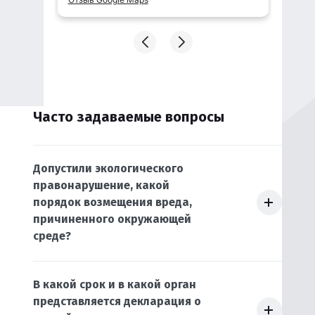
пожалела, что обратилась.
 они
авив
х
киты.
а
воей
Часто задаваемые вопросы
е
!
Допустили экологического
правонарушение, какой
порядок возмещения вреда,
причиненного окружающей
среде?
В какой срок и в какой орган
представляется декларация о