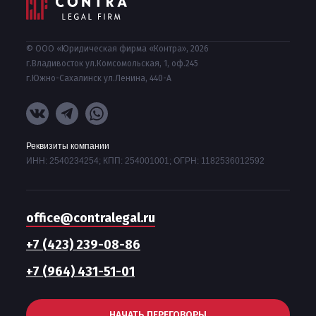
© ООО «Юридическая фирма «Контра», 2026
г.Владивосток ул.Комсомольская, 1, оф.245
г.Южно-Сахалинск ул.Ленина, 440-А
Реквизиты компании
ИНН: 2540234254; КПП: 254001001; ОГРН: 1182536012592
office@contralegal.ru
+7 (423) 239-08-86
+7 (964) 431-51-01
НАЧАТЬ ПЕРЕГОВОРЫ