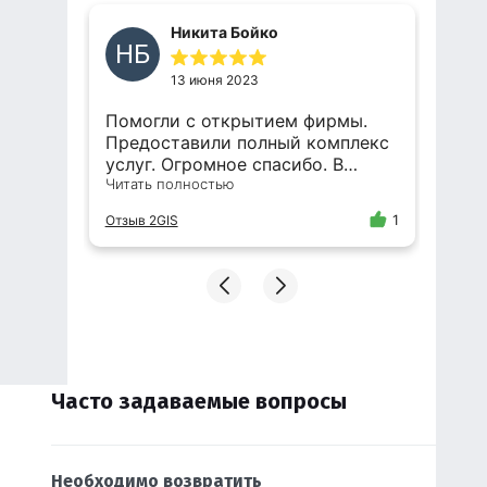
Никита Бойко
НБ
13 июня 2023
Помогли с открытием фирмы.
Ко
лет.
Предоставили полный комплекс
Отз
услуг. Огромное спасибо. В
 и
дальнейшем буду обращаться
Читать полностью
только в эту компанию.
Отзыв 2GIS
1
ами
рены
Часто задаваемые вопросы
Необходимо возвратить