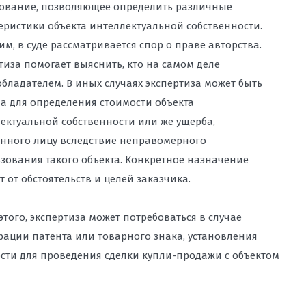
ование, позволяющее определить различные
еристики объекта интеллектуальной собственности.
 ПЕРСОНАЛЬНЫХ ДАННЫХ ВО
им, в суде рассматривается спор о праве авторства.
тиза помогает выяснить, кто на самом деле
ЫХ МАТЕРИАЛОВ И КОНТЕНТА НА
бладателем. В иных случаях экспертиза может быть
ОНУ О РЕКЛАМЕ, ЗАЩИТА ОТ
а для определения стоимости объекта
ОЛИРУЮЩИХ ОРГАНОВ
ектуальной собственности или же ущерба,
нного лицу вследствие неправомерного
ДЕРЖКА ПРИ СПОРАХ С
ПАНИЯМИ, ДОСУДЕБНОЕ
зования такого объекта. Конкретное назначение
 ПРЕДСТАВЛЕНИЕ ИНТЕРЕСОВ В
т от обстоятельств и целей заказчика.
этого, экспертиза может потребоваться в случае
АДЗОРОМ: ЗАЩИТА БИЗНЕСА И
рации патента или товарного знака, установления
ВОСТОКЕ
сти для проведения сделки купли-продажи с объектом