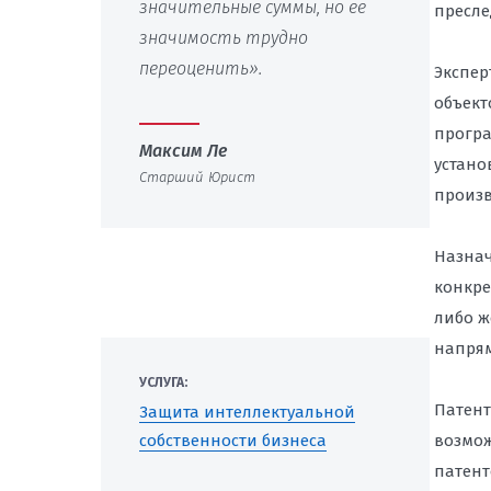
значительные суммы, но её
пресле
значимость трудно
переоценить».
Экспе
объект
програ
Максим Ле
устано
Старший Юрист
произв
Назнач
конкре
либо ж
напрям
УСЛУГА:
Патент
Защита интеллектуальной
собственности бизнеса
возмож
патент