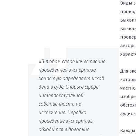
Виды э
провод
выявит
вызван
провер
авторс
характ
«В любом споре качественно
проведенная экспертиза
Для эк
зачастую определяет исход
которы
дела в суде. Споры в сфере
частно
интеллектуальной
изобр
собственности не
обстоя
исключение. Нередко
аудиоза
проведение экспертизы
обходится в довольно
Каждый