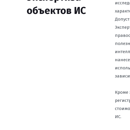
исслед
объектов ИС
характ
ЮРИСТ ПО ЗАЩИТЕ
ВЛАДИВОСТОКЕ
Допуст
Экспер
ПРОВЕРКА РЕКЛАМН
правоо
СООТВЕТСТВИЕ ЗАК
полезн
ПРЕТЕНЗИЙ КОНТР
интелл
нанесе
ЮРИДИЧЕСКАЯ ПОД
ЗАРУБЕЖНЫМИ КОМ
исполь
УРЕГУЛИРОВАНИЕ И
зависи
СУДАХ
Кроме 
СПОРЫ С РОСКОМН
регист
САЙТОВ ВО ВЛАДИ
стоимо
ИС.