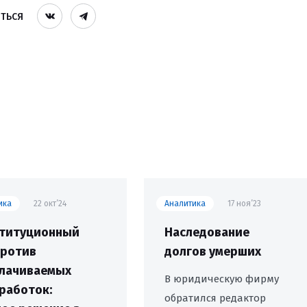
ТЬСЯ
ика
22 окт’24
Аналитика
17 ноя’23
титуционный
Наследование
против
долгов умерших
лачиваемых
В юридическую фирму
работок:
обратился редактор