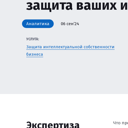
защита ваших и
ЗЕМЕЛЬНОЕ ПРАВО
И ПРИВАТИЗАЦИЯ
ЗАЩИТА ИНТЕЛЛЕК
Аналитика
06 сен’24
БИЗНЕСА
УСЛУГА:
НАЛОГОВОЕ РЕГУЛ
Защита интеллектуальной собственности
бизнеса
УСЛУГИ ПО КОМПЛ
СОПРОВОЖДЕНИЮ 
ЮРИСТ ПО КОРПОР
СОПРОВОЖДЕНИЕ И
ЮРИСТ ПО ТРУДОВ
ЭКОЛОГИЯ И ПРИР
Экспертиза
Что пр
ЭКОЛОГИЧЕСКИЙ Н