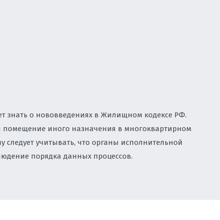
, НЕДВИЖИМОСТЬ, СТРОИТЕЛЬСТВО
Правовая экс
комбинирован
корпоративн
концессия
Лицензирован
недвижимости 
логотипа
программное 
Споры в сфе
Защита интел
данных
ТУАЛЬНОЙ СОБСТВЕННОСТИ
Cопровождени
авторские пр
Консультиров
продажи прав
ИРОВАНИЕ
ЕКСНОМУ ЮРИДИЧЕСКОМУ
БИЗНЕСА
ет знать о нововведениях в Жилищном кодексе РФ.
ли помещение иного назначения в многоквартирном
АТИВНОМУ ПРАВУ
у следует учитывать, что органы исполнительной
блюдение порядка данных процессов.
НВЕСТИЦИОННЫХ ПРОЕКТОВ
ЫМ СПОРАМ ВО ВЛАДИВОСТОКЕ
ОДООХРАННАЯ ДЕЯТЕЛЬНОСТЬ.
АДЗОР