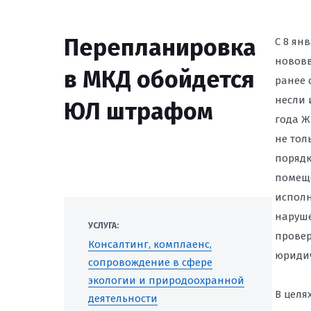
ЮРИСТ ПО ЗАЩИТЕ
Перепланировка
C 8 ян
ВЛАДИВОСТОКЕ
нововв
в МКД обойдется
ПРОВЕРКА РЕКЛАМН
ранее 
СООТВЕТСТВИЕ ЗАК
несли 
ЮЛ штрафом
ПРЕТЕНЗИЙ КОНТР
года Ж
не тол
ЮРИДИЧЕСКАЯ ПОД
порядк
ЗАРУБЕЖНЫМИ КОМ
помеще
УРЕГУЛИРОВАНИЕ И
СУДАХ
исполн
наруше
УСЛУГА:
СПОРЫ С РОСКОМН
провер
Консалтинг, комплаенс,
САЙТОВ ВО ВЛАДИ
юридич
сопровождение в сфере
экологии и природоохранной
В целя
деятельности