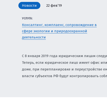
ЗЕМЕЛЬНОЕ ПРАВО
Новости
22 фев’19
И ПРИВАТИЗАЦИЯ
УСЛУГА:
ЗАЩИТА ИНТЕЛЛЕК
Консалтинг, комплаенс, сопровождение в
БИЗНЕСА
сфере экологии и природоохранной
НАЛОГОВОЕ РЕГУЛ
деятельности
УСЛУГИ ПО КОМПЛ
СОПРОВОЖДЕНИЮ 
C 8 января 2019 года юридическим лицам следу
Теперь, если юридическое лицо имеет офис и
ЮРИСТ ПО КОРПОР
доме, при перепланировке и переустройстве ем
власти субъектов РФ будут контролировать со
СОПРОВОЖДЕНИЕ И
ЮРИСТ ПО ТРУДОВ
ЭКОЛОГИЯ И ПРИР
ЭКОЛОГИЧЕСКИЙ Н