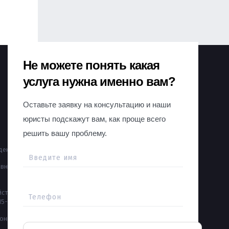
Не можете понять какая
услуга нужна именно вам?
Оставьте заявку на консультацию и наши
юристы подскажут вам, как проще всего
ФИЗИЧЕСКИМ ЛИЦАМ
решить вашу проблему.
ение бизнеса
Споры в судах общей
Введите имя
юрисдикции
вное право,
Банкротство физ. лиц
ствие с
Жилищные споры
Телефон
115-ФЗ
Наследство
ионные
Семейное право