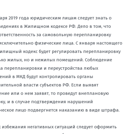
 ПЕРСОНАЛЬНЫХ ДАННЫХ ВО
варя 2019 года юридическим лицам следует знать о
едениях в Жилищном кодексе РФ. Дело в том, что
ЫХ МАТЕРИАЛОВ И КОНТЕНТА НА
ответственность за самовольную перепланировку
ОНУ О РЕКЛАМЕ, ЗАЩИТА ОТ
исключительно физические лица. С января настоящего
ОЛИРУЮЩИХ ОРГАНОВ
илищный кодекс будет регулировать перепланировку
ько жилых, но и нежилых помещений. Соблюдение
ДЕРЖКА ПРИ СПОРАХ С
а перепланировки и переустройства любых
ПАНИЯМИ, ДОСУДЕБНОЕ
ний в МКД будут контролировать органы
 ПРЕДСТАВЛЕНИЕ ИНТЕРЕСОВ В
ительной власти субъектов РФ. Если выявят
ние или о нем заявят, то проведут внеплановую
АДЗОРОМ: ЗАЩИТА БИЗНЕСА И
ку, и в случае подтверждения нарушений
ВОСТОКЕ
еское лицо подвергнется наказанию в виде штрафа.
х избежания негативных ситуаций следует оформить