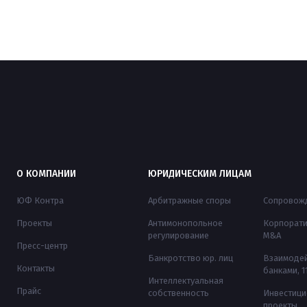
редставителей.
О КОМПАНИИ
ЮРИДИЧЕСКИМ ЛИЦАМ
ЮФ Контра
Арбитражные споры
Сопровожд
Проекты
Антимонопольное
Корпорати
регулирование
M&A
Пресс-центр
Банкротство юр. лиц
Взаимодей
Контакты
банками, 
Интеллектуальная
Прайс
собственность
Инвестиц
проекты