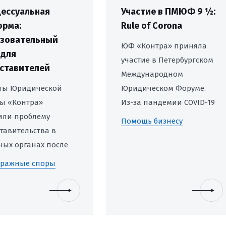
ессуальная
Участие в ПМЮФ 9 ½:
рма:
Rule of Corona
зовательный
ЮФ «Контра» приняла
 для
участие в Петербургском
ставителей
Международном
ты Юридической
Юридическом Форуме.
ы «Контра»
Из-за пандемии COVID-19
или проблему
юбилейный форум в
Помощь бизнесу
тавительства в
привычном для всех
ных органах после
формате пришлось
едения
отложить.
тражные споры
ессуальной
мы, в результате
ой был введен
овательный ценз