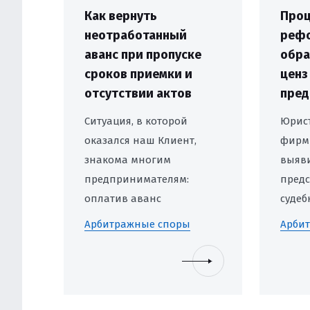
Как вернуть
Проц
неотработанный
рефо
аванс при пропуске
обра
сроков приемки и
ценз
отсутствии актов
пред
Ситуация, в которой
Юрис
оказался наш Клиент,
фирм
знакома многим
выяв
предпринимателям:
предс
оплатив аванс
судеб
подрядчику, он не
пров
Арбитражные споры
Арби
только не получил
проц
качественный результат,
рефор
но и формально
котор
лишился возможности
образ