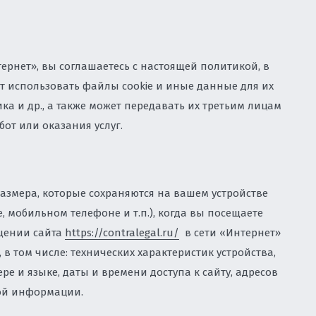
, НЕДВИЖИМОСТЬ, СТРОИТЕЛЬСТВО
Правовая экс
комбинирован
корпоративн
концессия
Лицензирован
недвижимости 
логотипа
программное 
Споры в сфе
Защита интел
данных
ТУАЛЬНОЙ СОБСТВЕННОСТИ
Cопровождени
авторские пр
ернет», вы соглашаетесь с настоящей политикой, в
Консультиров
 использовать файлы cookie и иные данные для их
продажи прав
а и др., а также может передавать их третьим лицам
ИРОВАНИЕ
от или оказания услуг.
ЕКСНОМУ ЮРИДИЧЕСКОМУ
БИЗНЕСА
АТИВНОМУ ПРАВУ
азмера, которые сохраняются на вашем устройстве
, мобильном телефоне и т.п.), когда вы посещаете
НВЕСТИЦИОННЫХ ПРОЕКТОВ
ещении сайта
https://contralegal.ru/
в сети «Интернет»
в том числе: технических характеристик устройства,
ЫМ СПОРАМ ВО ВЛАДИВОСТОКЕ
е и языке, даты и времени доступа к сайту, адресов
ой информации.
ОДООХРАННАЯ ДЕЯТЕЛЬНОСТЬ.
АДЗОР