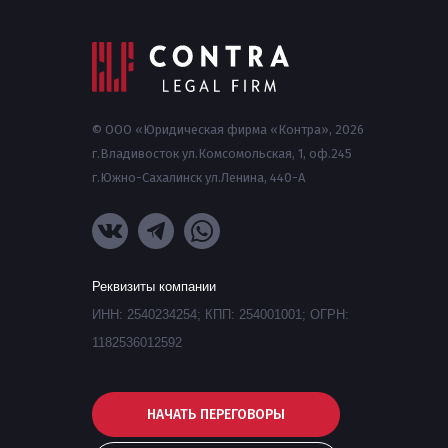
© ООО «Юридическая фирма «Контра», 2026
г.Владивосток ул.Комсомольская, 1, оф.245
г.Южно-Сахалинск ул.Ленина, 440-А
Реквизиты компании
ИНН: 2540234254; КПП: 254001001; ОГРН:
1182536012592
НАЧАТЬ ПЕРЕГОВОРЫ