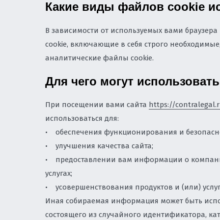
Какие виды файлов cookie и
ЮРИСТ ПО ЗАЩИТЕ
В зависимости от используемых вами браузера
ВЛАДИВОСТОКЕ
cookie, включающие в себя строго необходимы
ПРОВЕРКА РЕКЛАМН
аналитические файлы cookie.
СООТВЕТСТВИЕ ЗАК
Для чего могут использоват
ПРЕТЕНЗИЙ КОНТР
ЮРИДИЧЕСКАЯ ПОД
При посещении вами сайта
https://contralegal.
ЗАРУБЕЖНЫМИ КОМ
использоваться для:
УРЕГУЛИРОВАНИЕ И
• обеспечения функционирования и безопасно
СУДАХ
• улучшения качества сайта;
• предоставлении вам информации о компании
СПОРЫ С РОСКОМН
САЙТОВ ВО ВЛАДИ
услугах;
• усовершенствования продуктов и (или) услуг 
Иная собираемая информация может быть испо
состоящего из случайного идентификатора, ка