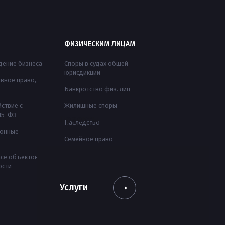
ФИЗИЧЕСКИМ ЛИЦАМ
ение бизнеса
Споры в судах общей
юрисдикции
вное право,
Банкротство физ. лиц
ствие с
Жилищные споры
115-ФЗ
Проекты
Наследство
ионные
Семейное право
nce объектов
ости
Услуги