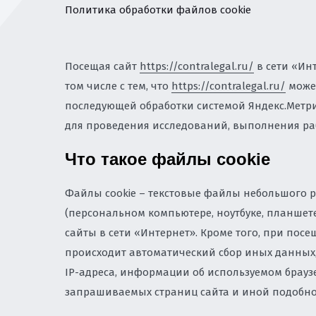
ЗЕМЕЛЬНОЕ ПРАВО
Политика обработки файлов cookie
И ПРИВАТИЗАЦИЯ
ЗАЩИТА ИНТЕЛЛЕК
Посещая сайт
https://contralegal.ru/
в сети «Инт
БИЗНЕСА
том числе с тем, что
https://contralegal.ru/
может
последующей обработки системой Яндекс.Метрик
НАЛОГОВОЕ РЕГУЛ
для проведения исследований, выполнения раб
УСЛУГИ ПО КОМПЛ
Что такое файлы cookie
СОПРОВОЖДЕНИЮ 
ЮРИСТ ПО КОРПОР
Файлы cookie – текстовые файлы небольшого р
(персональном компьютере, ноутбуке, планшете
СОПРОВОЖДЕНИЕ И
сайты в сети «Интернет». Кроме того, при пос
происходит автоматический сбор иных данных, 
ЮРИСТ ПО ТРУДОВ
IP-адреса, информации об используемом браузер
запрашиваемых страниц сайта и иной подобн
ЭКОЛОГИЯ И ПРИР
ЭКОЛОГИЧЕСКИЙ Н