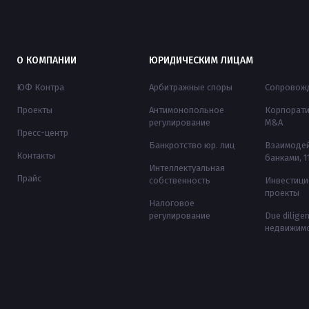
О КОМПАНИИ
ЮРИДИЧЕСКИМ ЛИЦАМ
ЮФ Контра
Арбитражные споры
Сопровожд
Проекты
Антимонопольное
Корпорати
регулирование
M&A
Пресс-центр
Банкротство юр. лиц
Взаимодей
Контакты
банками, 
Интеллектуальная
Прайс
собственность
Инвестиц
проекты
Налоговое
регулирование
Due dilige
недвижим