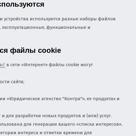
спользуются
 ПЕРСОНАЛЬНЫХ ДАННЫХ ВО
 и устройства используются разные наборы файлов
е, эксплуатационные, функциональные и
ЫХ МАТЕРИАЛОВ И КОНТЕНТА НА
ОНУ О РЕКЛАМЕ, ЗАЩИТА ОТ
ься файлы cookie
ОЛИРУЮЩИХ ОРГАНОВ
ДЕРЖКА ПРИ СПОРАХ С
ru/
в сети «Интернет» файлы cookie могут
ПАНИЯМИ, ДОСУДЕБНОЕ
 ПРЕДСТАВЛЕНИЕ ИНТЕРЕСОВ В
сти сайта;
 «Юридическое агенство "Контра"», ее продуктах и
АДЗОРОМ: ЗАЩИТА БИЗНЕСА И
ВОСТОКЕ
и для разработки новых продуктов и (или) услуг.
льзована для генерации вашего «списка интересов»,
тегории интереса и отметки времени для