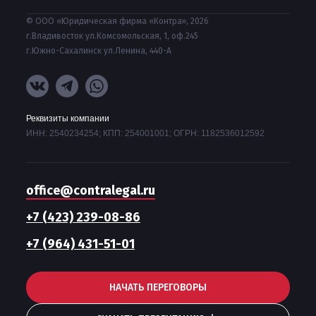
© ООО «Юридическая фирма «Контра», 2026
г.Владивосток ул.Комсомольская, 1, оф.245
г.Южно-Сахалинск ул.Ленина, 440-А
Реквизиты компании
ИНН: 2540234254; КПП: 254001001; ОГРН: 1182536012592
office@contralegal.ru
+7 (423) 239-08-86
+7 (964) 431-51-01
НАЧАТЬ ПЕРЕГОВОРЫ