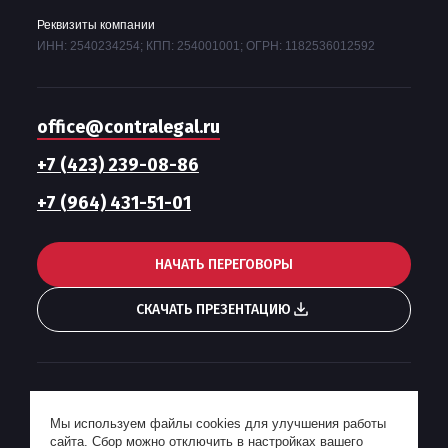
Реквизиты компании
ИНН: 2540234254; КПП: 254001001; ОГРН: 1182536012592
office@contralegal.ru
+7 (423) 239-08-86
+7 (964) 431-51-01
НАЧАТЬ ПЕРЕГОВОРЫ
СКАЧАТЬ ПРЕЗЕНТАЦИЮ
Гонорарная политика
Мы используем файлы cookies для улучшения работы
Пользовательское соглашение
сайта. Сбор можно отключить в настройках вашего
Политика конфиденциальности