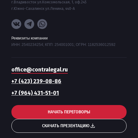
г.Владивосток ул.Комсомольская, 1, оф.245
г.Южно-Сахалинск ул.Ленина, 440-А
Реквизиты компании
ИНН: 2540234254; КПП: 254001001; ОГРН: 1182536012592
office@contralegal.ru
+7 (423) 239-08-86
+7 (964) 431-51-01
НАЧАТЬ ПЕРЕГОВОРЫ
СКАЧАТЬ ПРЕЗЕНТАЦИЮ