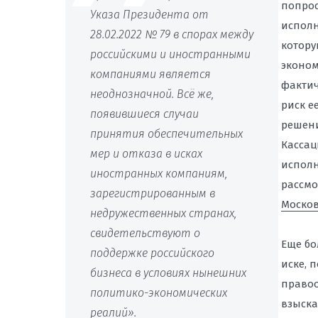
попрос
Указа Президента от
исполн
28.02.2022 № 79 в спорах между
котору
российскими и иностранными
эконом
компаниями является
фактич
неоднозначной. Всё же,
риск е
появившиеся случаи
решени
принятия обеспечительных
Кассац
мер и отказа в исках
исполн
иностранных компаниям,
рассмо
зарегистрированным в
Москов
недружественных странах,
свидетельствуют о
Еще бо
поддержке российского
иске, 
бизнеса в условиях нынешних
правоо
политико-экономических
взыск
реалий».