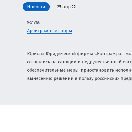
ЗЕМЕЛЬНОЕ ПРАВО
Новости
25 апр’22
И ПРИВАТИЗАЦИЯ
УСЛУГА:
ЗАЩИТА ИНТЕЛЛЕК
Арбитражные споры
БИЗНЕСА
НАЛОГОВОЕ РЕГУЛ
Юристы Юридической фирмы «Контра» рассмотр
УСЛУГИ ПО КОМПЛ
ссылались на санкции и недружественный стат
СОПРОВОЖДЕНИЮ 
обеспечительные меры, приостановить исполн
вынесению решений в пользу российских пре
ЮРИСТ ПО КОРПОР
СОПРОВОЖДЕНИЕ И
ЮРИСТ ПО ТРУДОВ
ЭКОЛОГИЯ И ПРИР
ЭКОЛОГИЧЕСКИЙ Н