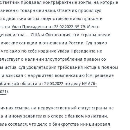
 Ответчик продавал контрафактные зонты, на которые
анесены товарные знаки. Ответчик просил суд
ть действия истца злоупотреблением правом и
ся на
Указ Президента от 28.02.2022 № 79
. Место
ения истца — США и Финляндия, эти страны ввели
ические санкции в отношении России. Суд прямо
, что само по себе издание Указа Президента не
ельствует о наличии злоупотребления правом со
ы истца. Суд удовлетворил требования истца в полном
 и взыскал с нарушителя компенсацию (см.
решение
ябинской области от 29.03.2022 по делу № А76-
021
).
ичная ссылка на недружественный статус страны не
а и иному заявителю в споре с банком из Латвии.
ель сослался, что дело о банкротстве инициировал