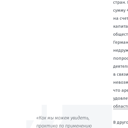
стран.
сумму 
на сче
капита
общест
Герман
недруж
попрос
деятел
в связ
невозм
что ар
удовле
области
«Как мы можем увидеть,
В друг
практика по применению