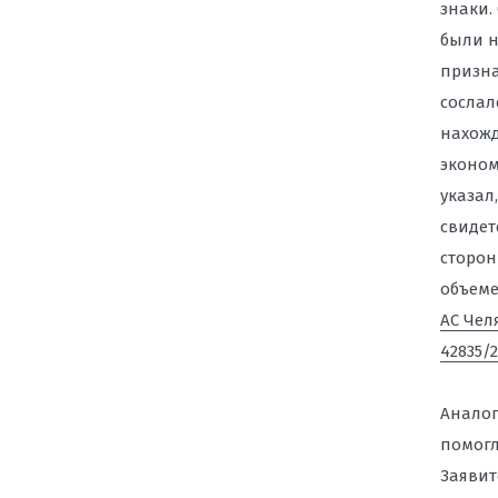
знаки.
были н
призна
сослал
нахожд
эконом
указал
свидет
сторон
объеме
АС Чел
42835/2
Аналог
помогл
Заявит