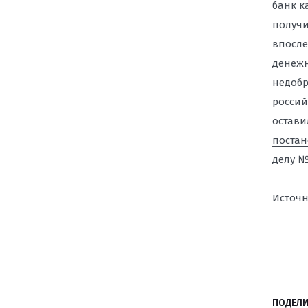
банк к
получи
впосле
денежн
недобр
россий
остави
постан
делу №
Источн
ПОДЕЛИ