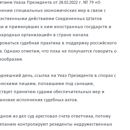
ятием Указа Президента от 28.02.2022 г. № 79 «О
ении специальных экономических мер в связи с
 ПЕРСОНАЛЬНЫХ ДАННЫХ ВО
жественными действиями Соединенных Штатов
и и примкнувших к ним иностранных государств и
ЫХ МАТЕРИАЛОВ И КОНТЕНТА НА
ародных организаций» в стране начала
ОНУ О РЕКЛАМЕ, ЗАЩИТА ОТ
оваться судебная практика в поддержку российского
ОЛИРУЮЩИХ ОРГАНОВ
а. Однако отметим, что пока не получается говорить о
нообразии.
ДЕРЖКА ПРИ СПОРАХ С
ПАНИЯМИ, ДОСУДЕБНОЕ
 ПРЕДСТАВЛЕНИЕ ИНТЕРЕСОВ В
одняшний день, ссылка на Указ Президента в спорах с
ческими лицами, попавшими под санкции,
ствует принятию судами обеспечительных мер и
АДЗОРОМ: ЗАЩИТА БИЗНЕСА И
ановке исполнения судебных актов.
ВОСТОКЕ
 одном из дел суд арестовал счета ответчика, потому
мпанию контролируют резиденты недружественных