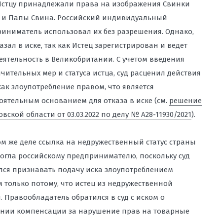
Истцу принадлежали права на изображения Свинки
 и Папы Свина. Российский индивидуальный
иниматель использовал их без разрешения. Однако,
казал в иске, так как Истец зарегистрирован и ведет
еятельность в Великобритании. С учетом введения
чительных мер и статуса истца, суд расценил действия
как злоупотребление правом, что является
оятельным основанием для отказа в иске (см.
решение
овской области от 03.03.2022 по делу № А28-11930/2021
).
ом же деле ссылка на недружественный статус страны
огла российскому предпринимателю, поскольку суд
лся признавать подачу иска злоупотреблением
 только потому, что истец из недружественной
. Правообладатель обратился в суд с иском о
нии компенсации за нарушение прав на товарные