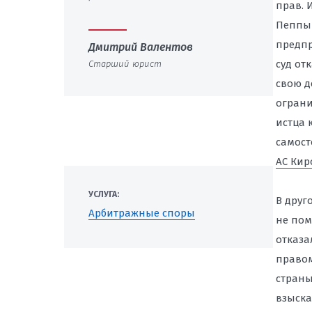
прав. 
Пеппы
предпр
Дмитрий Валентов
суд от
Старший юрист
свою д
ограни
истца 
самост
АС Кир
УСЛУГА:
В друг
Арбитражные споры
не пом
отказа
правом
страны
взыска