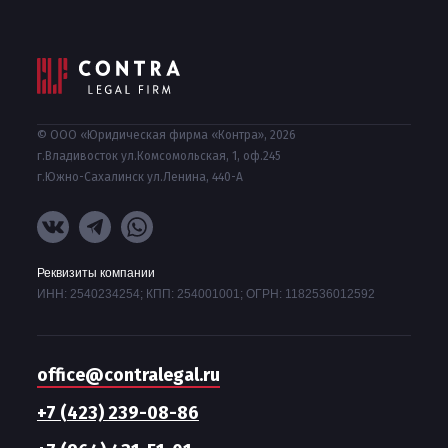
© ООО «Юридическая фирма «Контра», 2026
г.Владивосток ул.Комсомольская, 1, оф.245
г.Южно-Сахалинск ул.Ленина, 440-А
Реквизиты компании
ИНН: 2540234254; КПП: 254001001; ОГРН: 1182536012592
office@contralegal.ru
+7 (423) 239-08-86