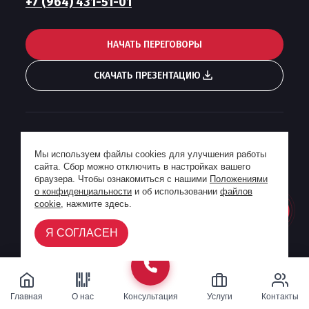
+7 (964) 431-51-01
НАЧАТЬ ПЕРЕГОВОРЫ
СКАЧАТЬ ПРЕЗЕНТАЦИЮ
Гонорарная политика
Мы используем файлы cookies для улучшения работы
Пользовательское соглашение
сайта. Сбор можно отключить в настройках вашего
Политика конфиденциальности
браузера. Чтобы ознакомиться с нашими
Положениями
о конфиденциальности
и об использовании
файлов
Разработка сайта -
Digital-агентство «House»
cookie
, нажмите здесь.
Я СОГЛАСЕН
Позвонить
Оставить заявку
Главная
О нас
Консультация
Услуги
Контакты