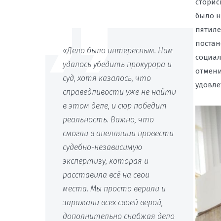
сторис
было н
пятиле
постан
«Дело было интересным. Нам
социал
удалось убедить прокурора и
отмени
суд, хотя казалось, что
удовле
справедливости уже не найти
в этом деле, и сюр победит
реальность. Важно, что
смогли в апелляции провести
судебно-независимую
экспертизу, которая и
расставила всё на свои
места. Мы просто верили и
заражали всех своей верой,
дополнительно снабжая дело