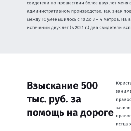
свидетели по прошествии более двух лет меня
административном производстве. Так, знак пово
ЮРИСТ ПО ЗАЩИТЕ
ВЛАДИВОСТОКЕ
между ТС уменьшилось с 10 до 3 – 4 метров. На
истечении двух лет (в 2021 г.) два свидетели 
ПРОВЕРКА РЕКЛАМН
СООТВЕТСТВИЕ ЗАК
ПРЕТЕНЗИЙ КОНТР
ЮРИДИЧЕСКАЯ ПОД
ЗАРУБЕЖНЫМИ КОМ
УРЕГУЛИРОВАНИЕ И
Взыскание 500
СУДАХ
Юрист
занима
тыс. руб. за
СПОРЫ С РОСКОМН
правоо
САЙТОВ ВО ВЛАДИ
заявле
помощь на дороге
правоо
истца 