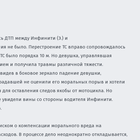
, НЕДВИЖИМОСТЬ, СТРОИТЕЛЬСТВО
Правовая экс
комбинирован
корпоративн
концессия
Лицензирован
недвижимости 
логотипа
программное 
Споры в сфе
Защита интел
данных
ТУАЛЬНОЙ СОБСТВЕННОСТИ
Cопровождени
авторские пр
Консультиров
ось ДТП между Инфинити (Э.) и
продажи прав
ения не было. Перестроение ТС вправо сопровождалось
ИРОВАНИЕ
С было порядка 10 м. Но девушка, управлявшая
ЕКСНОМУ ЮРИДИЧЕСКОМУ
ием и получила травмы различной тяжести.
БИЗНЕСА
 увидев в боковое зеркало падение девушки,
традавшей не оценили его моральных порыв и хотели
АТИВНОМУ ПРАВУ
для оставления следов якобы от мотоцикла. Но
не увидели вины со стороны водителя Инфинити.
НВЕСТИЦИОННЫХ ПРОЕКТОВ
.
ЫМ СПОРАМ ВО ВЛАДИВОСТОКЕ
 с иском о компенсации морального вреда на
ОДООХРАННАЯ ДЕЯТЕЛЬНОСТЬ.
асходов. В процессе дело неоднократно откладывается,
АДЗОР