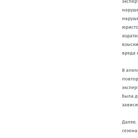
экспер
наруше
наруше
юристо
ходата
взыски
вреда с
В апел
повтор
экспер
была д
зависи
Далее,
сезона