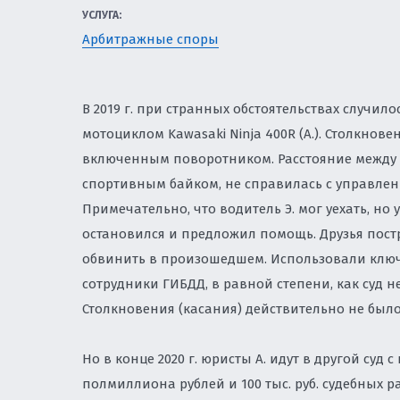
ЗЕМЕЛЬНОЕ ПРАВО
УСЛУГА:
И ПРИВАТИЗАЦИЯ
Арбитражные споры
ЗАЩИТА ИНТЕЛЛЕК
БИЗНЕСА
В 2019 г. при странных обстоятельствах случил
мотоциклом Kawasaki Ninja 400R (А.). Столкнов
НАЛОГОВОЕ РЕГУЛ
включенным поворотником. Расстояние между Т
УСЛУГИ ПО КОМПЛ
спортивным байком, не справилась с управлен
СОПРОВОЖДЕНИЮ 
Примечательно, что водитель Э. мог уехать, но
остановился и предложил помощь. Друзья пос
ЮРИСТ ПО КОРПОР
обвинить в произошедшем. Использовали ключ 
сотрудники ГИБДД, в равной степени, как суд 
СОПРОВОЖДЕНИЕ И
Столкновения (касания) действительно не было
ЮРИСТ ПО ТРУДОВ
Но в конце 2020 г. юристы А. идут в другой суд
ЭКОЛОГИЯ И ПРИР
полмиллиона рублей и 100 тыс. руб. судебных р
ЭКОЛОГИЧЕСКИЙ Н