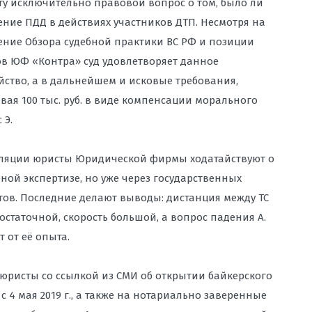
ту исключительно правовой вопрос о том, было ли
ние ПДД в действиях участников ДТП. Несмотря на
ние Обзора судебной практики ВС РФ и позиции
в ЮФ «Контра» суд удовлетворяет данное
йство, а в дальнейшем и исковые требования,
вая 100 тыс. руб. в виде компенсации морального
 Э.
ляции юристы Юридической фирмы ходатайствуют о
ной экспертизе, но уже через государственных
тов. Последние делают выводы: дистанция между ТС
остаточной, скорость большой, а вопрос падения А.
т от её опыта.
 юристы со ссылкой из СМИ об открытии байкерского
 с 4 мая 2019 г., а также на нотариально заверенные