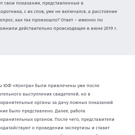
ют свои показания, представленные в
ротника, с их слов, уже не включался, а расстояние
 ПЕРСОНАЛЬНЫХ ДАННЫХ ВО
 вопрос, как так произошло? Ответ – именно по
вспомнили действительно происходящее в июне 2019 г.
ЫХ МАТЕРИАЛОВ И КОНТЕНТА НА
ОНУ О РЕКЛАМЕ, ЗАЩИТА ОТ
ОЛИРУЮЩИХ ОРГАНОВ
ДЕРЖКА ПРИ СПОРАХ С
ПАНИЯМИ, ДОСУДЕБНОЕ
 ПРЕДСТАВЛЕНИЕ ИНТЕРЕСОВ В
ы ЮФ «Контра» были привлечены уже после
тельного выступления свидетелей, но в
АДЗОРОМ: ЗАЩИТА БИЗНЕСА И
хранительные органы за дачу ложных показаний
ВОСТОКЕ
ние было представлено. Далее, работа
хранительных органов. После чего, представители
ходатайствуют о проведении экспертизы и ставят