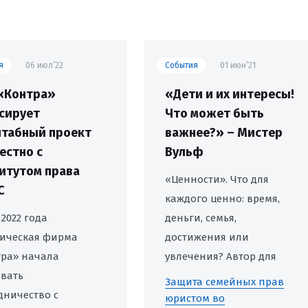
я
06 июл’22
События
01 июн’21
«Контра»
«Дети и их интересы!
сирует
Что может быть
табный проект
важнее?» – Мистер
естно с
Вульф
итутом права
«Ценности». Что для
С
каждого ценно: время,
 2022 года
деньги, семья,
ическая фирма
достижения или
ра» начала
увлечения? Автор для
вать
себя сделал данный
Защита семейных прав
дничество с
выбор еще в детстве.
юристом во