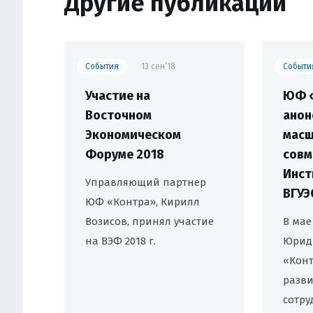
Другие публикации
События
13 сен’18
Событи
Участие на
ЮФ 
Восточном
анон
Экономическом
масш
Форуме 2018
совм
Инст
Управляющий партнер
ВГУЭ
ЮФ «Контра», Кирилл
Возисов, принял участие
В мае
на ВЭФ 2018 г.
Юрид
«Конт
разви
сотру