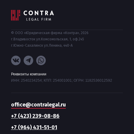
© ООО «Юридическая фирма «Контра», 2026
г.Владивосток ул.Комсомольская, 1, оф.245
г.Южно-Сахалинск ул.Ленина, 440-А
Реквизиты компании
ИНН: 2540234254; КПП: 254001001; ОГРН: 1182536012592
office@contralegal.ru
+7 (423) 239-08-86
+7 (964) 431-51-01