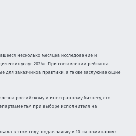
, НЕДВИЖИМОСТЬ, СТРОИТЕЛЬСТВО
Правовая экс
комбинирован
корпоративн
концессия
Лицензирован
недвижимости 
логотипа
программное 
Споры в сфе
Защита интел
данных
ТУАЛЬНОЙ СОБСТВЕННОСТИ
Cопровождени
авторские пр
Консультиров
продажи прав
ИРОВАНИЕ
вшееся несколько месяцев исследование и
ЕКСНОМУ ЮРИДИЧЕСКОМУ
ческих услуг-2024». При составлении рейтинга
БИЗНЕСА
е для заказчиков практики, а также заслуживающие
АТИВНОМУ ПРАВУ
НВЕСТИЦИОННЫХ ПРОЕКТОВ
езна российскому и иностранному бизнесу, его
епартаментам при выборе исполнителя на
ЫМ СПОРАМ ВО ВЛАДИВОСТОКЕ
ОДООХРАННАЯ ДЕЯТЕЛЬНОСТЬ.
ла в этом году, подав заявку в 10-ти номинациях.
АДЗОР