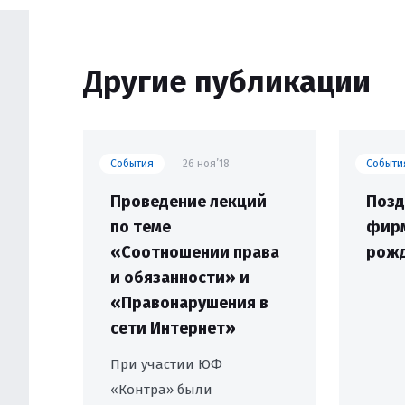
Другие публикации
События
26 ноя’18
Событи
Проведение лекций
Позд
по теме
фирм
«Соотношении права
рожд
и обязанности» и
«Правонарушения в
сети Интернет»
При участии ЮФ
«Контра» были