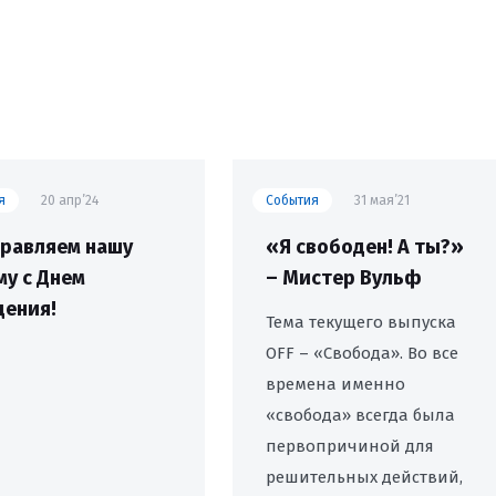
я
20 апр’24
События
31 мая’21
равляем нашу
«Я свободен! А ты?»
у с Днем
– Мистер Вульф
ения!
Тема текущего выпуска
OFF – «Свобода». Во все
времена именно
«свобода» всегда была
первопричиной для
решительных действий,