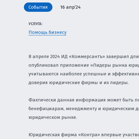
ЗЕМЕЛЬНОЕ ПРАВО
События
16 апр’24
И ПРИВАТИЗАЦИЯ
УСЛУГА:
ЗАЩИТА ИНТЕЛЛЕК
Помощь бизнесу
БИЗНЕСА
НАЛОГОВОЕ РЕГУЛ
В апреле 2024 ИД «Коммерсантъ» завершил дли
УСЛУГИ ПО КОМПЛ
опубликовал приложение «Лидеры рынка юриди
СОПРОВОЖДЕНИЮ 
учитываются наиболее успешные и эффективны
доверия юридические фирмы и их лидеры.
ЮРИСТ ПО КОРПОР
СОПРОВОЖДЕНИЕ И
Фактически данная информация может быть пол
бенефициарам, менеджменту и юридическим д
ЮРИСТ ПО ТРУДОВ
юридическом рынке.
ЭКОЛОГИЯ И ПРИР
Юридическая фирма «Контра» впервые участвова
ЭКОЛОГИЧЕСКИЙ Н