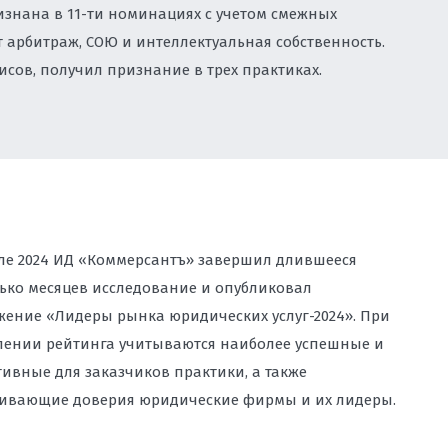
знана в 11-ти номинациях с учетом смежных
 ПЕРСОНАЛЬНЫХ ДАННЫХ ВО
 арбитраж, СОЮ и интеллектуальная собственность.
сов, получил признание в трех практиках.
ЫХ МАТЕРИАЛОВ И КОНТЕНТА НА
ОНУ О РЕКЛАМЕ, ЗАЩИТА ОТ
ОЛИРУЮЩИХ ОРГАНОВ
ДЕРЖКА ПРИ СПОРАХ С
ПАНИЯМИ, ДОСУДЕБНОЕ
 ПРЕДСТАВЛЕНИЕ ИНТЕРЕСОВ В
ле 2024 ИД «Коммерсантъ» завершил длившееся
ько месяцев исследование и опубликовал
ение «Лидеры рынка юридических услуг-2024». При
АДЗОРОМ: ЗАЩИТА БИЗНЕСА И
лении рейтинга учитываются наиболее успешные и
ВОСТОКЕ
ивные для заказчиков практики, а также
ивающие доверия юридические фирмы и их лидеры.