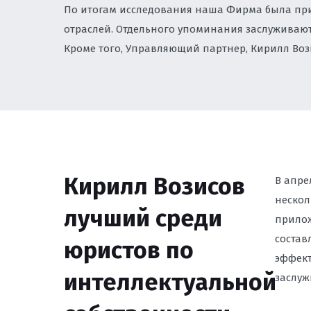
По итогам исследования наша Фирма была при
ЮРИСТ ПО ЗАЩИТЕ
отраслей. Отдельного упоминания заслуживают
ВЛАДИВОСТОКЕ
Кроме того, Управляющий партнер, Кирилл Вози
ПРОВЕРКА РЕКЛАМН
СООТВЕТСТВИЕ ЗАК
ПРЕТЕНЗИЙ КОНТР
ЮРИДИЧЕСКАЯ ПОД
ЗАРУБЕЖНЫМИ КОМ
Кирилл Возисов
УРЕГУЛИРОВАНИЕ И
В апре
СУДАХ
нескол
лучший среди
прилож
СПОРЫ С РОСКОМН
состав
юристов по
САЙТОВ ВО ВЛАДИ
эффект
интеллектуальной
заслуж