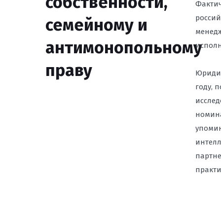
собственности,
Фактич
россий
семейному и
менедж
антимонопольному
исполн
праву
Юридич
году, 
исслед
номина
упомин
интелл
партне
практи