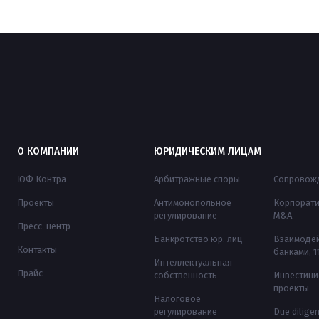
О КОМПАНИИ
ЮРИДИЧЕСКИМ ЛИЦАМ
ЮФ Контра
Арбитражные споры
Сопровожд
Проекты
Антимонопольное
Корпорати
регулирование
M&A
Пресс-центр
Банкротство юр. лиц
Взаимодей
Контакты
банками, 
Интеллектуальная
Прайс
собственность
Инвестиц
проекты
Налоговое
регулирование
Due dilige