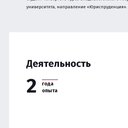
ЗЕМЕЛЬНОЕ ПРАВО
университета, направление «Юриспруденция».
И ПРИВАТИЗАЦИЯ
ЗАЩИТА ИНТЕЛЛЕК
БИЗНЕСА
НАЛОГОВОЕ РЕГУЛ
УСЛУГИ ПО КОМПЛ
Деятельность
СОПРОВОЖДЕНИЮ 
2
ЮРИСТ ПО КОРПОР
года
опыта
СОПРОВОЖДЕНИЕ И
ЮРИСТ ПО ТРУДОВ
ЭКОЛОГИЯ И ПРИР
ЭКОЛОГИЧЕСКИЙ Н