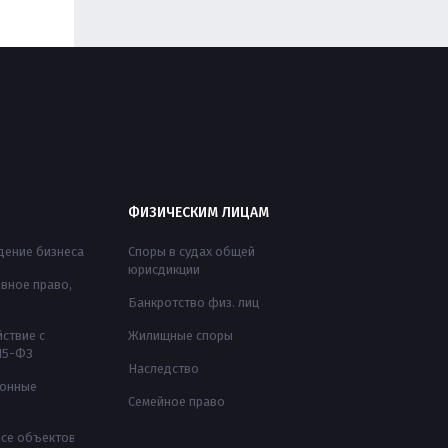
ФИЗИЧЕСКИМ ЛИЦАМ
ение бизнеса
Споры в судах общей
юрисдикции
вное право,
Банкротство физ. лиц
ствие с
Жилищные споры
О компании
115-ФЗ
Наследство
ионные
Семейное право
nce объектов