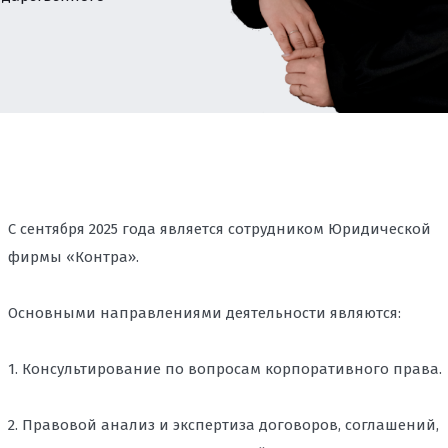
, НЕДВИЖИМОСТЬ, СТРОИТЕЛЬСТВО
Правовая экс
комбинирован
корпоративн
концессия
Лицензирован
недвижимости 
логотипа
программное 
Споры в сфе
Защита интел
данных
ТУАЛЬНОЙ СОБСТВЕННОСТИ
Cопровождени
авторские пр
Консультиров
продажи прав
ИРОВАНИЕ
ЕКСНОМУ ЮРИДИЧЕСКОМУ
БИЗНЕСА
С сентября 2025 года является сотрудником Юридической
фирмы «Контра».
АТИВНОМУ ПРАВУ
Основными направлениями деятельности являются:
НВЕСТИЦИОННЫХ ПРОЕКТОВ
ЫМ СПОРАМ ВО ВЛАДИВОСТОКЕ
1. Консультирование по вопросам корпоративного права.
ОДООХРАННАЯ ДЕЯТЕЛЬНОСТЬ.
2. Правовой анализ и экспертиза договоров, соглашений,
АДЗОР