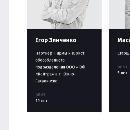
Егор Зинченко
Мас
Партнёр Фирмы и Юрист
Старш
обособленного
подразделения ООО «ЮФ
ОПЫТ
5 лет
«Контра» в г. Южно-
Сахалинске
ОПЫТ
19 лет