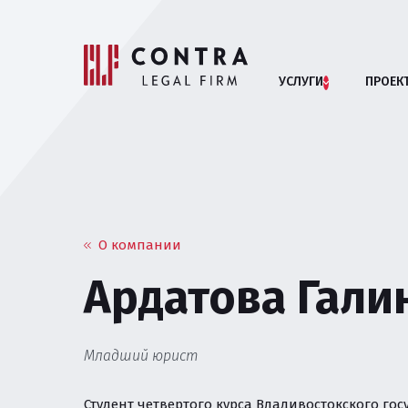
УСЛУГИ
ПРОЕК
Помощь бизн
АРБИТРАЖНЫЕ СП
О компании
Ардатова Гали
АНТИМОНОПОЛЬНОЕ
БАНКРОТСТВО ЮРИ
Младший юрист
ВЗАИМОДЕЙСТВИЕ 
Студент четвертого курса Владивостокского го