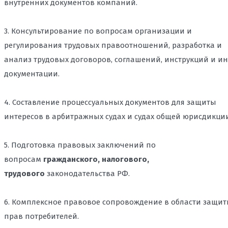
внутренних документов компаний.
 ПЕРСОНАЛЬНЫХ ДАННЫХ ВО
3. Консультирование по вопросам организации и
регулирования трудовых правоотношений, разработка и
ЫХ МАТЕРИАЛОВ И КОНТЕНТА НА
анализ трудовых договоров, соглашений, инструкций и и
ОНУ О РЕКЛАМЕ, ЗАЩИТА ОТ
документации.
ОЛИРУЮЩИХ ОРГАНОВ
4. Составление процессуальных документов для защиты
ДЕРЖКА ПРИ СПОРАХ С
интересов в арбитражных судах и судах общей юрисдикции
ПАНИЯМИ, ДОСУДЕБНОЕ
 ПРЕДСТАВЛЕНИЕ ИНТЕРЕСОВ В
5. Подготовка правовых заключений по
вопросам
гражданского, налогового,
АДЗОРОМ: ЗАЩИТА БИЗНЕСА И
трудового
законодательства РФ.
ВОСТОКЕ
6. Комплексное правовое сопровождение в области защи
прав потребителей.