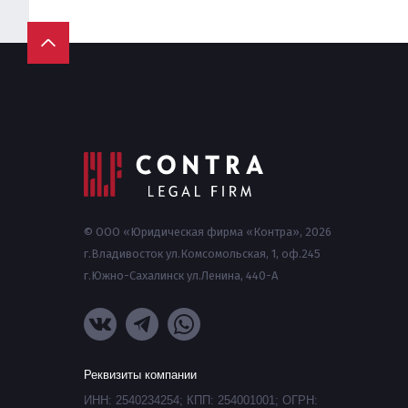
© ООО «Юридическая фирма «Контра», 2026
г.Владивосток ул.Комсомольская, 1, оф.245
г.Южно-Сахалинск ул.Ленина, 440-А
Реквизиты компании
ИНН: 2540234254; КПП: 254001001; ОГРН: