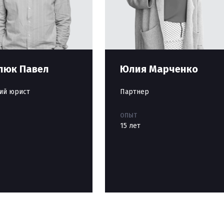
люк Павел
Юлия Марченко
ий юрист
Партнер
ОПЫТ
15 лет