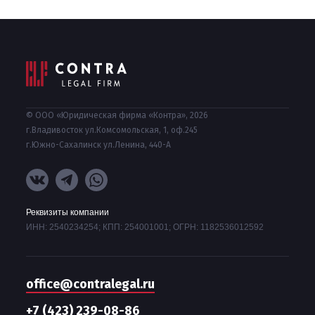
© ООО «Юридическая фирма «Контра», 2026
г.Владивосток ул.Комсомольская, 1, оф.245
г.Южно-Сахалинск ул.Ленина, 440-А
Реквизиты компании
ИНН: 2540234254; КПП: 254001001; ОГРН: 1182536012592
office@contralegal.ru
+7 (423) 239-08-86