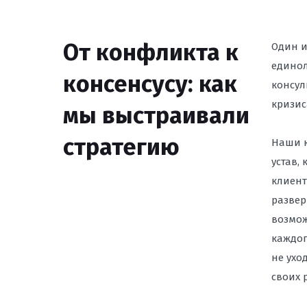
ЮРИСТ ПО ЗАЩИТЕ
От конфликта к
ВЛАДИВОСТОКЕ
Один и
единол
консенсусу: как
ПРОВЕРКА РЕКЛАМН
консул
СООТВЕТСТВИЕ ЗАК
кризис
мы выстраивали
ПРЕТЕНЗИЙ КОНТР
стратегию
Наши ю
ЮРИДИЧЕСКАЯ ПОД
ЗАРУБЕЖНЫМИ КОМ
устав,
УРЕГУЛИРОВАНИЕ И
клиент
СУДАХ
развер
возмож
СПОРЫ С РОСКОМН
каждог
САЙТОВ ВО ВЛАДИ
не ухо
своих р