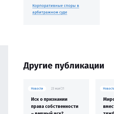
Корпоративные споры в
арбитражном суде
Другие публикации
Новости
23 мая’21
Новост
Иск о признании
Миро
права собственности
вмес
– вещный иск?
тяж