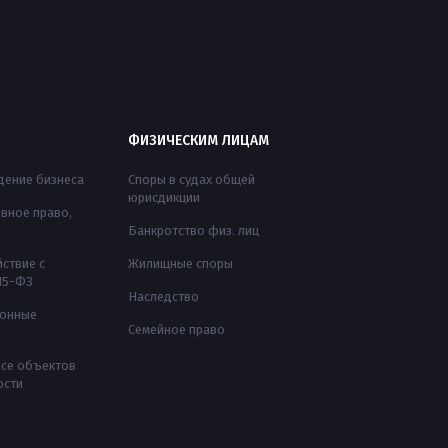
ФИЗИЧЕСКИМ ЛИЦАМ
ение бизнеса
Споры в судах общей
юрисдикции
вное право,
Банкротство физ. лиц
ствие с
Жилищные споры
115-ФЗ
Наследство
ионные
Семейное право
nce объектов
ости