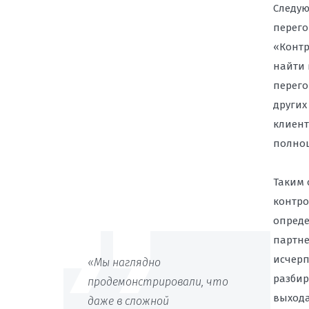
Следую
перего
«Контр
найти 
перего
других
клиент
полноц
Таким 
контро
опреде
партне
исчерп
«Мы наглядно
разбир
продемонстрировали, что
выхода
даже в сложной