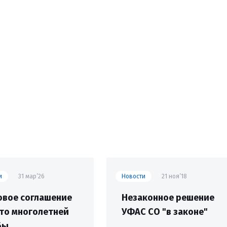
и
31 мар’26
Новости
21 ноя’18
вое соглашение
Незаконное решение
то многолетней
УФАС СО "в законе"
бы