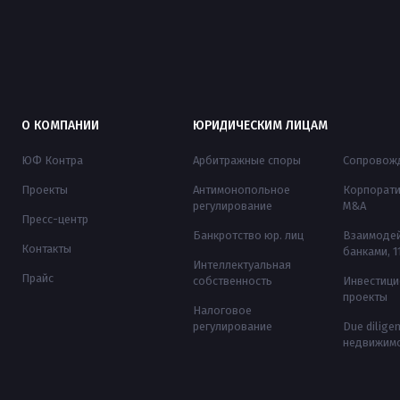
ко грамотная
о контрактной системе,
ческая стратегия
не могут нарушать
еленность на
права участников
руктивный диалог
закупки, поскольку по
оляют завершить
правовым последствиям
О КОМПАНИИ
ЮРИДИЧЕСКИМ ЛИЦАМ
такой конфликт без
фактически направлены
и времени и
на пресечение и
ЮФ Контра
Арбитражные споры
Сопровожд
сов. Рассказываем
устранение нарушений,
Проекты
Антимонопольное
Корпорати
регулирование
M&A
ном из успешных
допущенных в ходе
Пресс-центр
в нашей практики.
проведения аукциона по
Банкротство юр. лиц
Взаимодей
Контакты
банками, 
спорной закупке.
Интеллектуальная
Прайс
собственность
Инвестиц
проекты
Налоговое
регулирование
Due dilige
недвижим