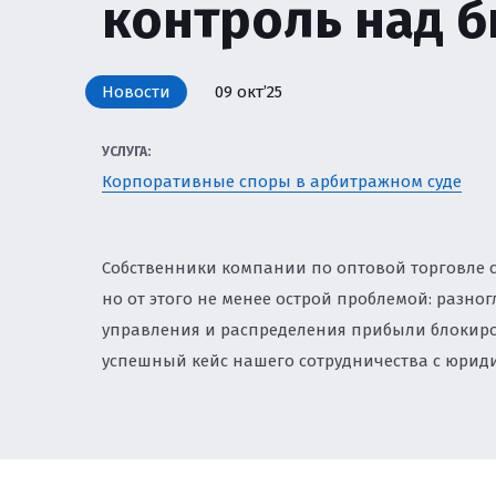
контроль над 
ЗЕМЕЛЬНОЕ ПРАВО
И ПРИВАТИЗАЦИЯ
ЗАЩИТА ИНТЕЛЛЕК
Новости
09 окт’25
БИЗНЕСА
УСЛУГА:
НАЛОГОВОЕ РЕГУЛ
Корпоративные споры в арбитражном суде
УСЛУГИ ПО КОМПЛ
СОПРОВОЖДЕНИЮ 
Собственники компании по оптовой торговле с
но от этого не менее острой проблемой: разн
ЮРИСТ ПО КОРПОР
управления и распределения прибыли блокиро
СОПРОВОЖДЕНИЕ И
успешный кейс нашего сотрудничества с юрид
ЮРИСТ ПО ТРУДОВ
ЭКОЛОГИЯ И ПРИР
ЭКОЛОГИЧЕСКИЙ Н