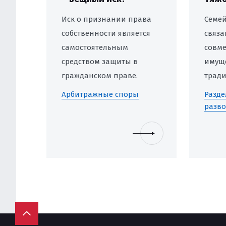
Иск о признании права
Семей
собственности является
связа
самостоятельным
совме
средством защиты в
имуще
гражданском праве.
тради
Однако вопрос, какую
к чис
Арбитражные споры
Разде
природу он имеет –
эмоц
разво
вещно-правовую или же
затра
обязательственную, –
разно
остается актуальной
тольк
проблемой теории и
имуще
практики. Настоящая
стоим
новость содержит
общих
краткие выводы из
проце
статьи «Иск о признании
затян