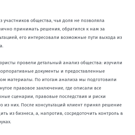
 ПЕРСОНАЛЬНЫХ ДАННЫХ ВО
з участников общества, чья доля не позволяла
ично принимать решения, обратился к нам за
ЫХ МАТЕРИАЛОВ И КОНТЕНТА НА
ьтацией, его интересовали возможные пути выхода из
ОНУ О РЕКЛАМЕ, ЗАЩИТА ОТ
а.
ОЛИРУЮЩИХ ОРГАНОВ
ристы провели детальный анализ общества: изучили
ДЕРЖКА ПРИ СПОРАХ С
ПАНИЯМИ, ДОСУДЕБНОЕ
 корпоративные документы и предоставленные
 ПРЕДСТАВЛЕНИЕ ИНТЕРЕСОВ В
ом материалы. По итогам анализа мы подготовили
нутое правовое заключение, где описали все
ные сценарии, правовые последствия и риски
АДЗОРОМ: ЗАЩИТА БИЗНЕСА И
о из них. После консультаций клиент принял решение
ВОСТОКЕ
дить из бизнеса, а, напротив, сосредоточить контроль в
уках.