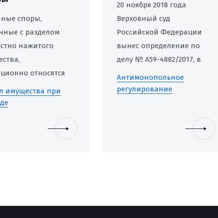
20 ноября 2018 года
ные споры,
Верховный суд
нные с разделом
Российской Федерации
стно нажитого
вынес определение по
ства,
делу № А59-4882/2017, в
ционно относятся
котором ЮФ «Контра»
Антимонопольное
лу самых сложных и
представляла интересы
регулирование
л имущества при
ионально
Заявителя, где выдвинул
де
тных. Когда
тезис о том, что решение
гласия касаются не
и предписание
о состава
антимонопольного
ства, но и его
органа об отмене
ости, а также учета
протоколов, содержащих
 долгов, судебный
решения аукционной
сс может
комиссии, не
уться на годы.
соответствующие Закону