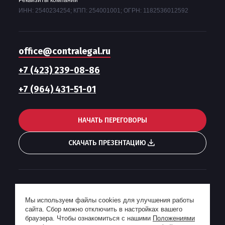
ИНН: 2540234254; КПП: 254001001; ОГРН: 1182536012592
office@contralegal.ru
+7 (423) 239-08-86
+7 (964) 431-51-01
НАЧАТЬ ПЕРЕГОВОРЫ
СКАЧАТЬ ПРЕЗЕНТАЦИЮ
Гонорарная политика
Мы используем файлы cookies для улучшения работы
Пользовательское соглашение
сайта. Сбор можно отключить в настройках вашего
Политика конфиденциальности
браузера. Чтобы ознакомиться с нашими
Положениями