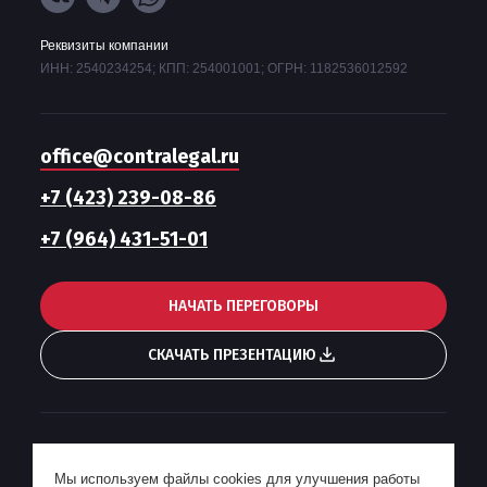
Реквизиты компании
ИНН: 2540234254; КПП: 254001001; ОГРН: 1182536012592
office@contralegal.ru
+7 (423) 239-08-86
+7 (964) 431-51-01
НАЧАТЬ ПЕРЕГОВОРЫ
СКАЧАТЬ ПРЕЗЕНТАЦИЮ
Гонорарная политика
Мы используем файлы cookies для улучшения работы
Пользовательское соглашение