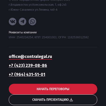
г.Владивосток ул.Комсомольская, 1, оф.245
г.Южно-Сахалинск ул.Ленина, 440-А
Реквизиты компании
ИНН: 2540234254; КПП: 254001001; ОГРН: 1182536012592
office@contralegal.ru
+7 (423) 239-08-86
+7 (964) 431-51-01
НАЧАТЬ ПЕРЕГОВОРЫ
СКАЧАТЬ ПРЕЗЕНТАЦИЮ