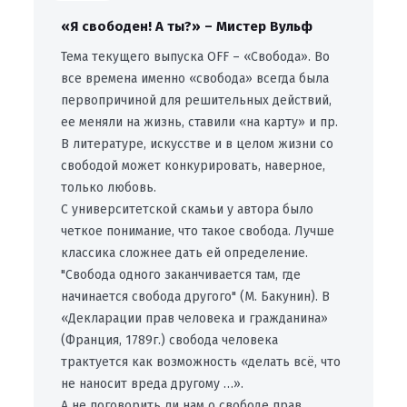
«Я свободен! А ты?» – Мистер Вульф
Тема текущего выпуска OFF – «Свобода». Во
все времена именно «свобода» всегда была
первопричиной для решительных действий,
ее меняли на жизнь, ставили «на карту» и пр.
В литературе, искусстве и в целом жизни со
свободой может конкурировать, наверное,
только любовь.
С университетской скамьи у автора было
четкое понимание, что такое свобода. Лучше
классика сложнее дать ей определение.
"Свобода одного заканчивается там, где
начинается свобода другого" (М. Бакунин). В
«Декларации прав человека и гражданина»
(Франция, 1789г.) свобода человека
трактуется как возможность «делать всё, что
не наносит вреда другому …».
А не поговорить ли нам о свободе прав