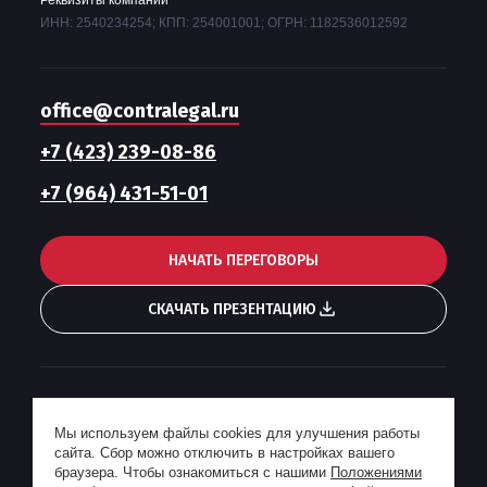
ИНН: 2540234254; КПП: 254001001; ОГРН: 1182536012592
office@contralegal.ru
+7 (423) 239-08-86
+7 (964) 431-51-01
НАЧАТЬ ПЕРЕГОВОРЫ
СКАЧАТЬ ПРЕЗЕНТАЦИЮ
Гонорарная политика
Мы используем файлы cookies для улучшения работы
Пользовательское соглашение
сайта. Сбор можно отключить в настройках вашего
Политика конфиденциальности
браузера. Чтобы ознакомиться с нашими
Положениями