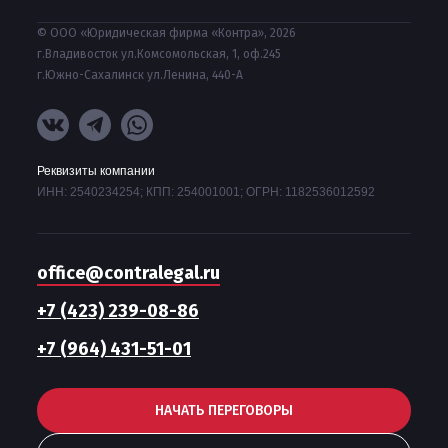
© ООО «Юридическая фирма «Контра», 2026
г.Владивосток ул.Комсомольская, 1, оф.245
г.Южно-Сахалинск ул.Ленина, 440-А
Реквизиты компании
ИНН: 2540234254; КПП: 254001001; ОГРН: 1182536012592
office@contralegal.ru
+7 (423) 239-08-86
+7 (964) 431-51-01
НАЧАТЬ ПЕРЕГОВОРЫ